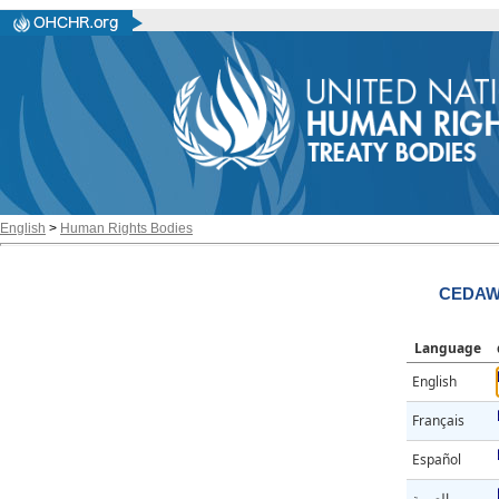
English
>
Human Rights Bodies
CEDAW/
Language
English
Français
Español
العربية