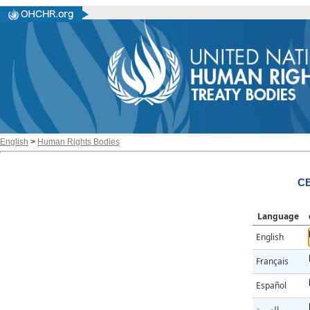
English
>
Human Rights Bodies
C
Language
English
Français
Español
العربية