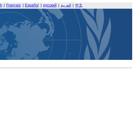
sh
|
Français
|
Español
|
русский
|
العربية
|
中文