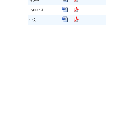
русский
中文