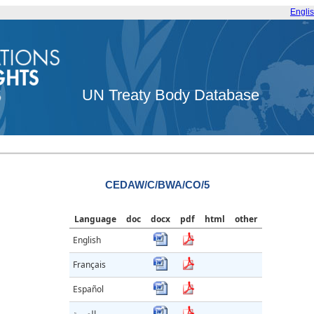
Engli
UN Treaty Body Database
CEDAW/C/BWA/CO/5
Language
doc
docx
pdf
html
other
English
Français
Español
العربية