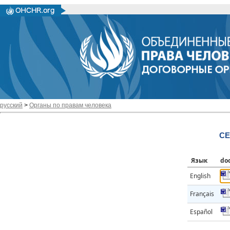
русский
>
Органы по правам человека
CE
Язык
do
English
Français
Español