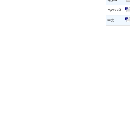
русский
中文