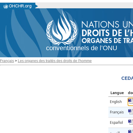
conventionnels de l’ONU
Français
>
Les organes des traités des droits de l'homme
CEDA
Langue
do
English
Français
Español
العربية