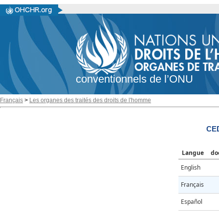
conventionnels de l’ONU
Français
>
Les organes des traités des droits de l'homme
CE
Langue
do
English
Français
Español