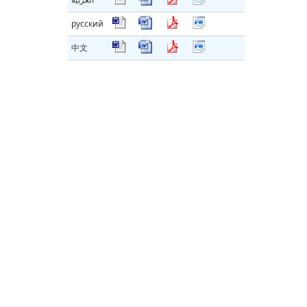
русский
中文