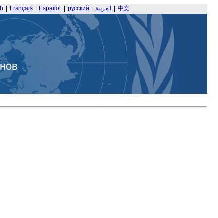
sh
|
Français
|
Español
|
русский
|
العربية
|
中文
анов