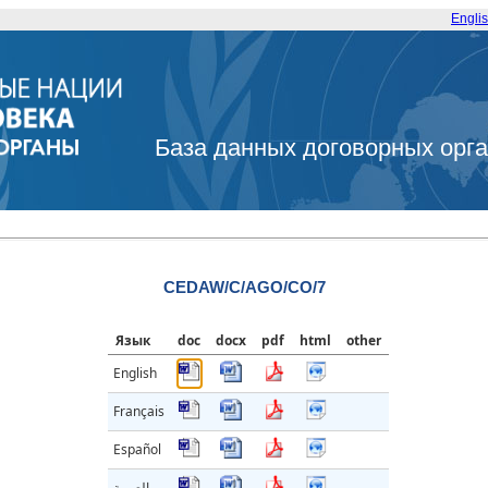
Engli
База данных договорных орг
CEDAW/C/AGO/CO/7
Язык
doc
docx
pdf
html
other
English
Français
Español
العربية