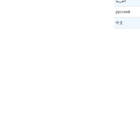
العربية
русский
中文