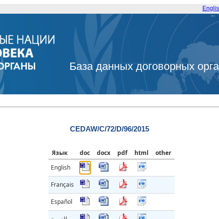
Engli
База данных договорных орг
CEDAW/C/72/D/96/2015
Язык
doc
docx
pdf
html
other
English
Français
Español
العربية