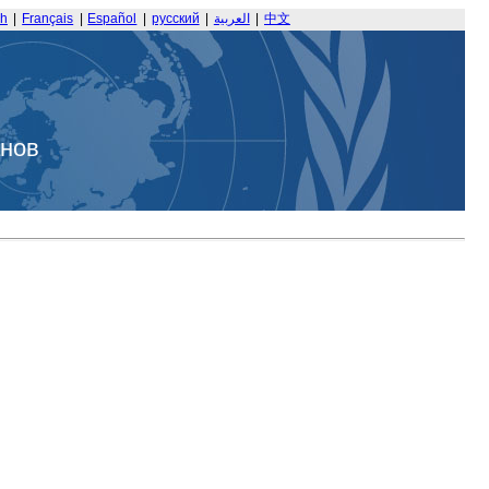
sh
|
Français
|
Español
|
русский
|
العربية
|
中文
анов