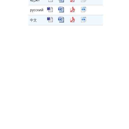
русский
中文