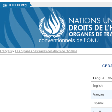
conventionnels de l’ONU
Français
>
Les organes des traités des droits de l'homme
CEDA
Langue
do
English
Français
Español
العربية