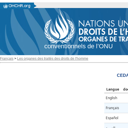
conventionnels de l’ONU
Français
>
Les organes des traités des droits de l'homme
CEDA
Langue
do
English
Français
Español
العربية