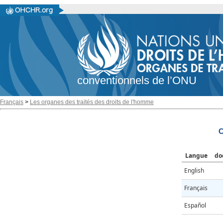
conventionnels de l’ONU
Français
>
Les organes des traités des droits de l'homme
C
Langue
do
English
Français
Español