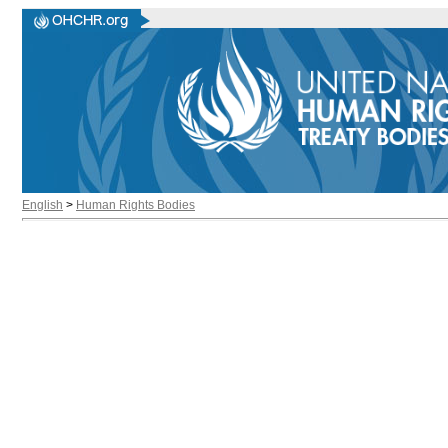
English
>
Human Rights Bodies