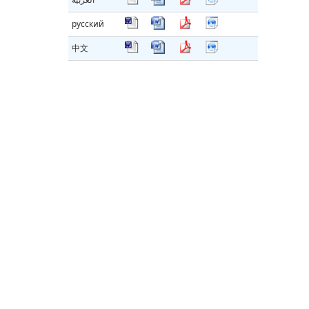
русский
中文