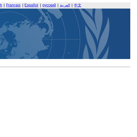
sh
|
Français
|
Español
|
русский
|
العربية
|
中文