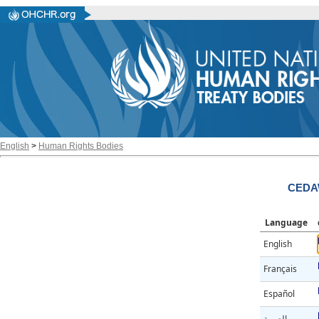
English
>
Human Rights Bodies
CEDAW
Language
English
Français
Español
العربية