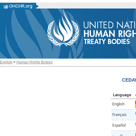
English
>
Human Rights Bodies
CEDAW/
Language
English
Français
Español
العربية