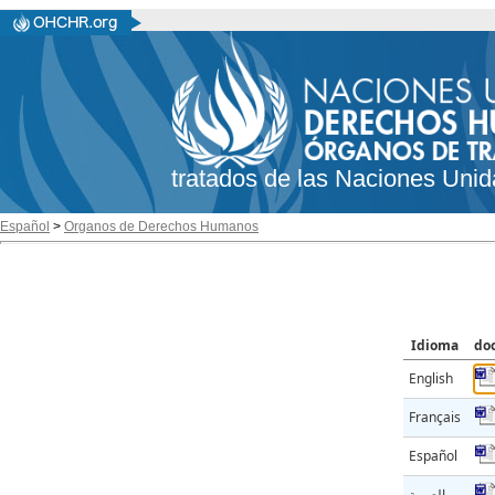
tratados de las Naciones Unid
Español
>
Organos de Derechos Humanos
Idioma
do
English
Français
Español
العربية