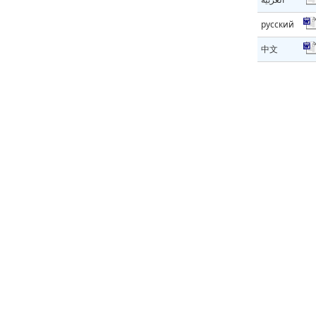
русский
中文