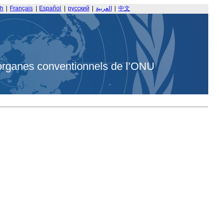
sh
|
Français
|
Español
|
русский
|
العربية
|
中文
organes conventionnels de l’ONU