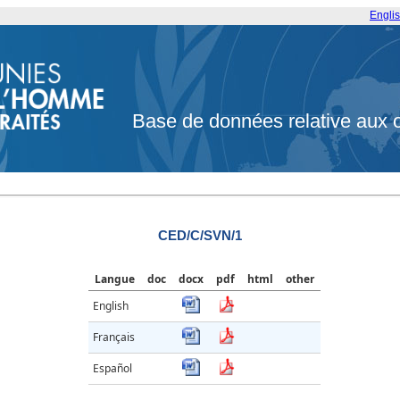
Engli
Base de données relative aux 
CED/C/SVN/1
Langue
doc
docx
pdf
html
other
English
Français
Español