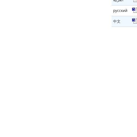
русский
中文