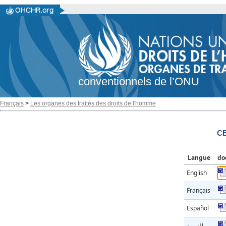
conventionnels de l’ONU
Français
>
Les organes des traités des droits de l'homme
CE
Langue
do
English
Français
Español
العربية