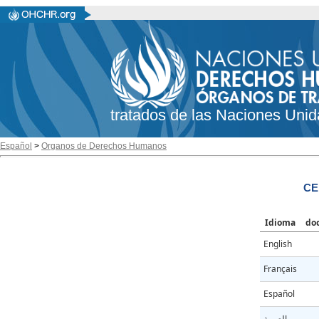
tratados de las Naciones Unid
Español
>
Organos de Derechos Humanos
CE
Idioma
do
English
Français
Español
العربية