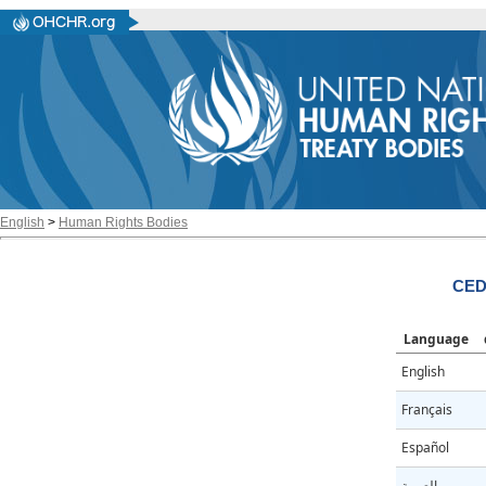
English
>
Human Rights Bodies
CED
Language
English
Français
Español
العربية