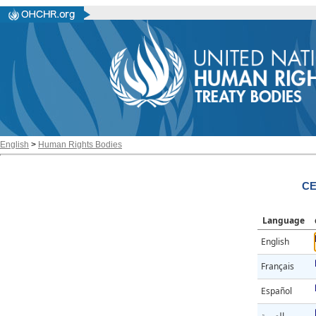
English
>
Human Rights Bodies
CE
Language
English
Français
Español
العربية