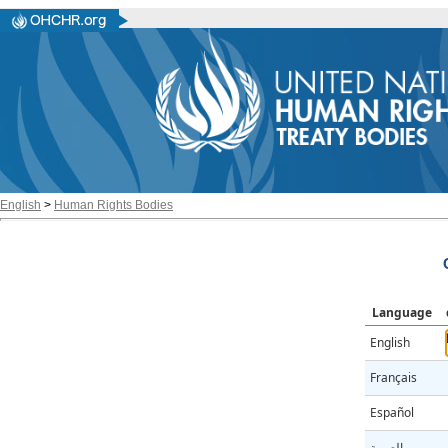
English
>
Human Rights Bodies
Language
English
Français
Español
العربية