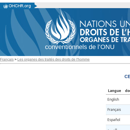
conventionnels de l’ONU
Français
>
Les organes des traités des droits de l'homme
CE
Langue
do
English
Français
Español
العربية