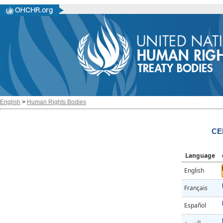
English
>
Human Rights Bodies
CED
Language
English
Français
Español
العربية