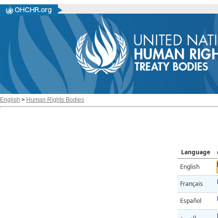
English
>
Human Rights Bodies
Language
English
Français
Español
العربية