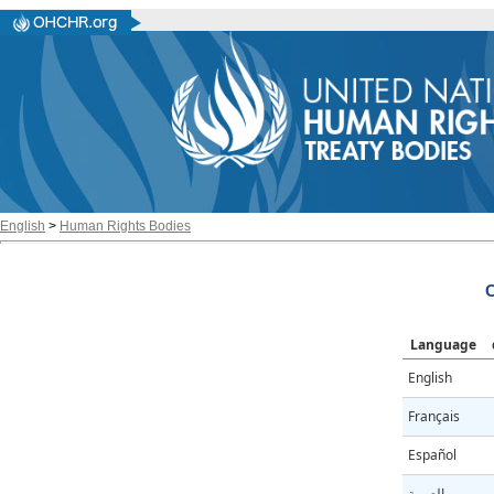
English
>
Human Rights Bodies
C
Language
English
Français
Español
العربية