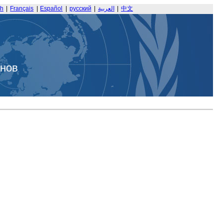
sh
|
Français
|
Español
|
русский
|
العربية
|
中文
анов