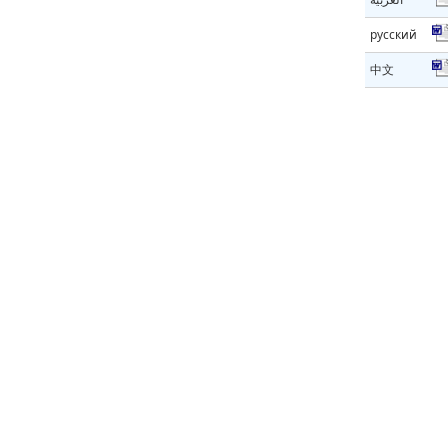
русский
中文