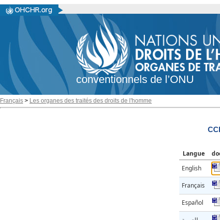
conventionnels de l’ONU
Français
>
Les organes des traités des droits de l'homme
CC
Langue
do
English
Français
Español
العربية