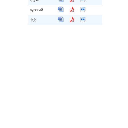
русский
中文