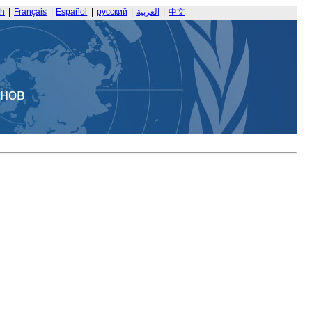
sh
|
Français
|
Español
|
русский
|
العربية
|
中文
анов