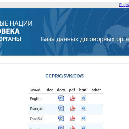
Engli
База данных договорных орг
CCPR/C/SVK/CO/5
Язык
doc
docx
pdf
html
other
English
Français
Español
العربية