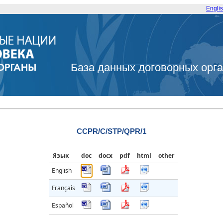
Engli
База данных договорных орг
CCPR/C/STP/QPR/1
Язык
doc
docx
pdf
html
other
English
Français
Español