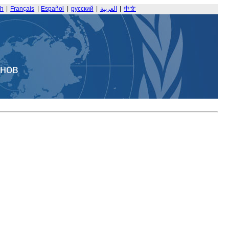
sh
|
Français
|
Español
|
русский
|
العربية
|
中文
анов