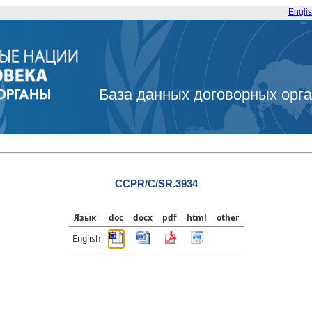
Engli
База данных договорных орг
CCPR/C/SR.3934
Язык
doc
docx
pdf
html
other
English