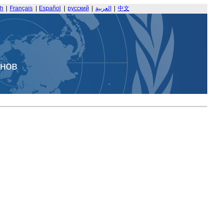
sh
|
Français
|
Español
|
русский
|
العربية
|
中文
анов