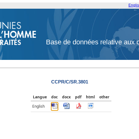
Engli
Base de données relative aux 
CCPR/C/SR.3801
Langue
doc
docx
pdf
html
other
English