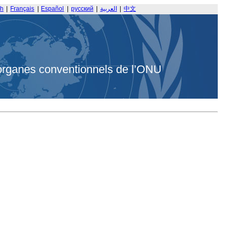
sh
|
Français
|
Español
|
русский
|
العربية
|
中文
organes conventionnels de l’ONU