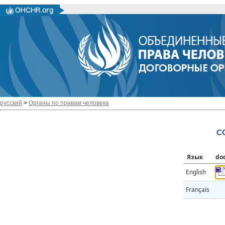
русский
>
Органы по правам человека
CC
Язык
do
English
Français