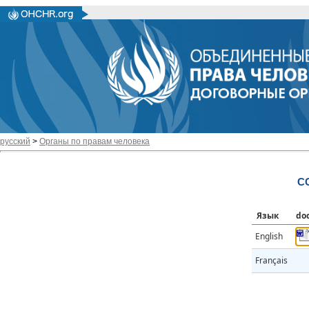
русский
>
Органы по правам человека
CC
Язык
do
English
Français