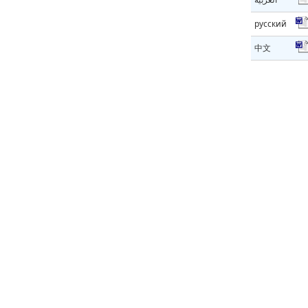
русский
中文