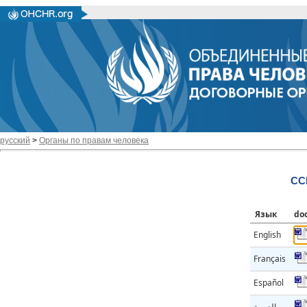
русский
>
Органы по правам человека
CC
Язык
do
English
Français
Español
العربية