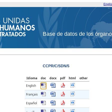
Engli
Base de datos de los órgano
CCPR/C/SDN/5
Idioma
doc
docx
pdf
html
other
English
Français
Español
العربية