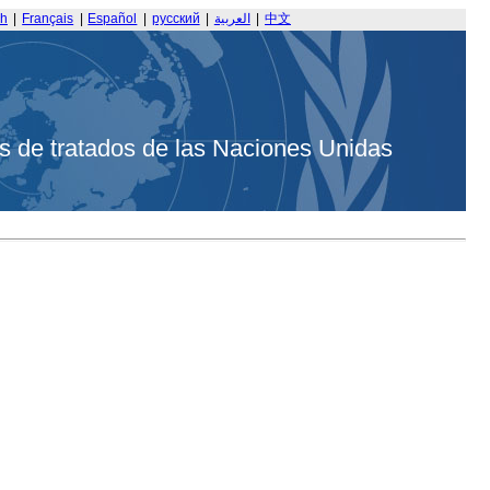
sh
|
Français
|
Español
|
русский
|
العربية
|
中文
s de tratados de las Naciones Unidas