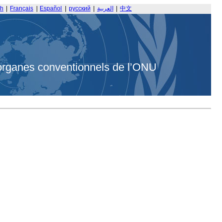
sh
|
Français
|
Español
|
русский
|
العربية
|
中文
organes conventionnels de l’ONU