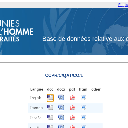
Engli
Base de données relative aux 
CCPR/C/QAT/CO/1
Langue
doc
docx
pdf
html
other
English
Français
Español
العربية