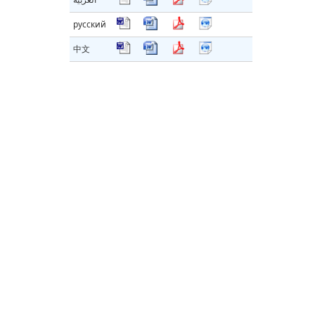
русский
中文