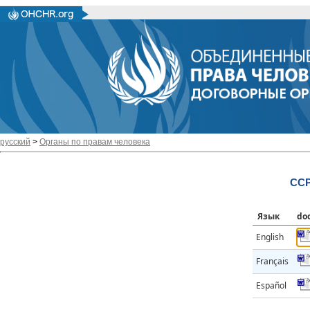
русский
>
Органы по правам человека
CCP
Язык
do
English
Français
Español