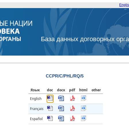
Engli
База данных договорных орг
CCPR/C/PHL/RQ/5
Язык
doc
docx
pdf
html
other
English
Français
Español