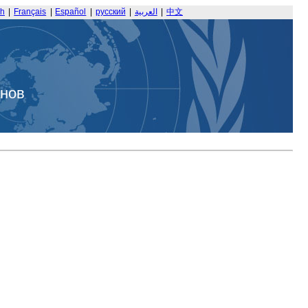
sh
|
Français
|
Español
|
русский
|
العربية
|
中文
анов