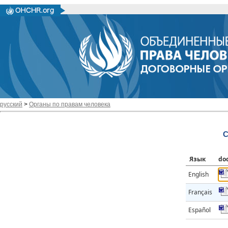
русский
>
Органы по правам человека
C
Язык
do
English
Français
Español