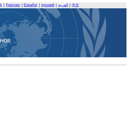
sh
|
Français
|
Español
|
русский
|
العربية
|
中文
анов