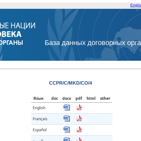
Engli
База данных договорных орг
CCPR/C/MKD/CO/4
Язык
doc
docx
pdf
html
other
English
Français
Español
العربية