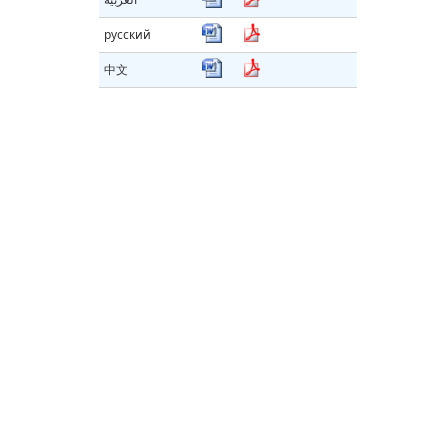
русский
中文