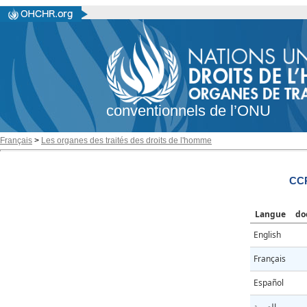
conventionnels de l’ONU
Français
>
Les organes des traités des droits de l'homme
CC
Langue
do
English
Français
Español
العربية