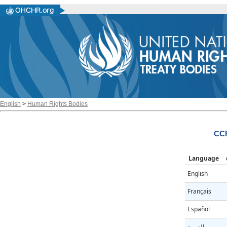
English
>
Human Rights Bodies
CC
Language
English
Français
Español
العربية