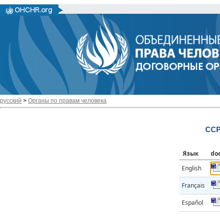
русский
>
Органы по правам человека
CCP
Язык
do
English
Français
Español