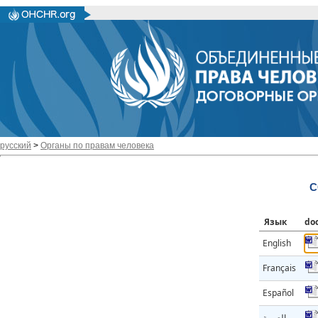
русский
>
Органы по правам человека
C
Язык
do
English
Français
Español
العربية