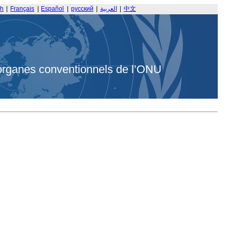
sh
|
Français
|
Español
|
русский
|
العربية
|
中文
organes conventionnels de l’ONU