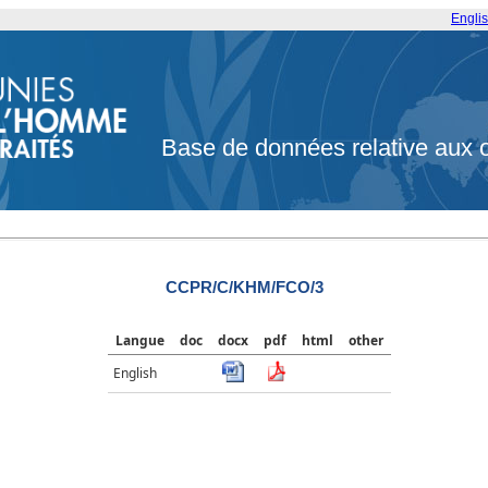
Engli
Base de données relative aux 
CCPR/C/KHM/FCO/3
Langue
doc
docx
pdf
html
other
English