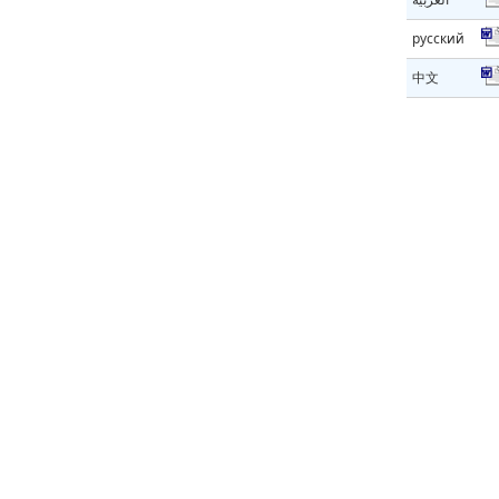
русский
中文