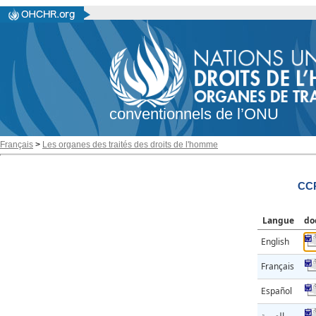
conventionnels de l’ONU
Français
>
Les organes des traités des droits de l'homme
CC
Langue
do
English
Français
Español
العربية