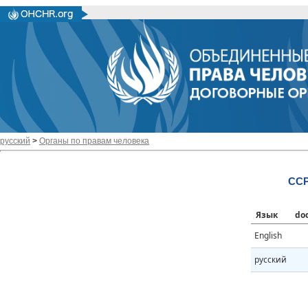
русский
>
Органы по правам человека
CCP
Язык
do
English
русский