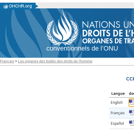
conventionnels de l’ONU
Français
>
Les organes des traités des droits de l'homme
CCP
Langue
do
English
Français
Español