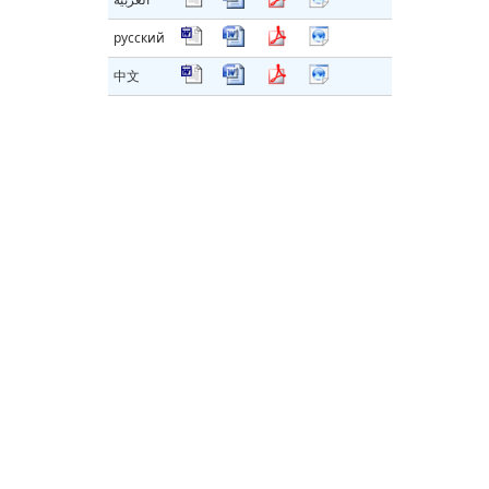
русский
中文