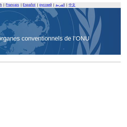
sh
|
Français
|
Español
|
русский
|
العربية
|
中文
organes conventionnels de l’ONU