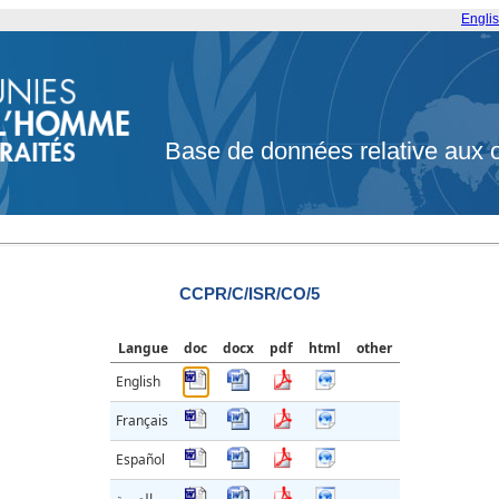
Engli
Base de données relative aux 
CCPR/C/ISR/CO/5
Langue
doc
docx
pdf
html
other
English
Français
Español
العربية